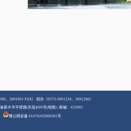
000、3691001 FAX） 招办（0373-3691234、3691266）
新乡市平原路(东段)699号(地图) | 邮编：453003
豫公网安备 41070202000581号