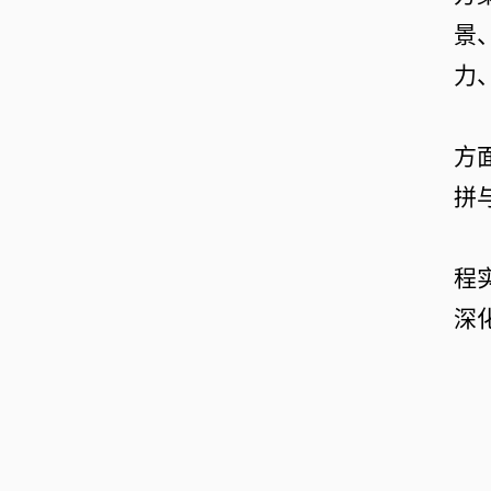
景
力
方
拼
程
深