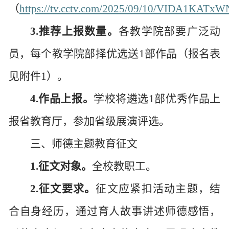
（
https://tv.cctv.com/2025/09/10/VIDA1KATx
3.
推荐上报数量。
各
教学院部
要广泛动
员，
每个教学院部
择优
选送
1
部作品（报名表
见附件
1
）。
4.作品上报。
学校将遴选
1
部优秀作品上
报省教育厅，参加省级展演评选。
三、师德主题教育征文
1.征文对象。
全校教职工。
2.征文要求。
征文应紧扣活动主题，结
合自身经历，通过育人故事讲述师德感悟，