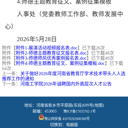
4.
师德主题教育征文、案例征集模板
人事处（
党委教师工作部
、教师发展中
心）
202
6
年
5
月
28
日
附件【
附件1-展演活动视频报名表.doc
】已下载
26
次
附件【
附件2-师德主题教育征文报名表.doc
】已下载
48
次
附件【
附件3-师德师风优秀案例报名表.doc
】已下载
49
次
附件【
附件4-师德主题教育征文、案例征集模板.doc
】已下载
64
次
上一条：
关于做好2026年度河南省教育厅学术技术带头人人选
推荐工作的通知
下一条：
河南工学院2026年诚聘国内外高层次人才公告
地址：河南省新乡市平原路(东段)699号(地图)
邮编：453003
豫ICP备17035762-1号
豫公网安备 41070202000380号
切换到：电脑版