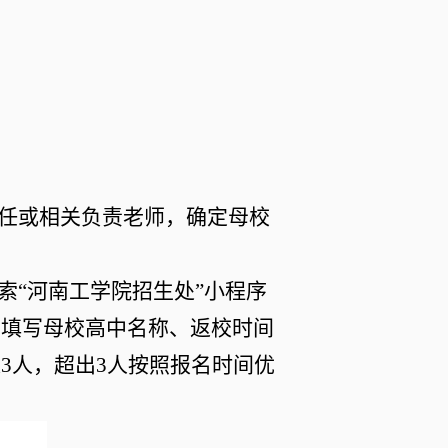
任或相关负责老师，确定
母校
索
“河南工学院招生处”小程序
确填写
母校高中名称、返校
时间
过
3人
，
超出
3人按照报名时间优