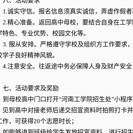
六、活动要求
1.诚实守信。报名信息须真实诚信，弄虚作假
2.精心准备。返回高中母校，要结合自身在工
学特色、专业优势、校园文化等。
3
. 服从安排
。严格遵守学校及组织方工作要求
校学子良好精神风貌。
4.注意安全。往返途中务必保障人身及财产安
。
七、活动
要求及
奖励
到母校高中门口打开
“河南工学院招生处”小程序
，见到高中对接老师后递交招宣资料时拍照打卡
工作，可
获得
2
0个志愿时长
；
如能够进到班级给学生发放招宣资料、进行招