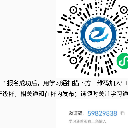
3.报名
成功
后
，
用学习通扫描下方二维码
加入
“
班级
群，相关通知在群内发布；
请随时关注学习