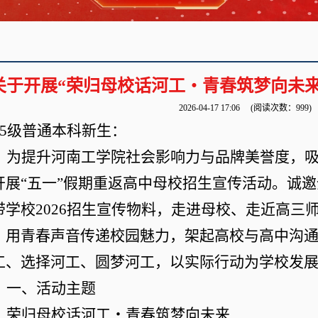
关于开展“荣归母校话河工・青春筑梦向未
2026-04-17 17:06
(阅读次数：
999
)
025级普通本科新生
：
为提升河南工学院社会影响力与品牌美誉度，
开展
“五一”假期
重返高中母校招生
宣传
活动。诚邀
带学校
2026招生宣传物料，走进母校、走近高三
，用青春声音传递校园魅力，架起高校与高中沟
工、选择河工、圆梦河工，以实际行动为学校发
一、活动主题
荣归母校话河工・青春筑梦向未来