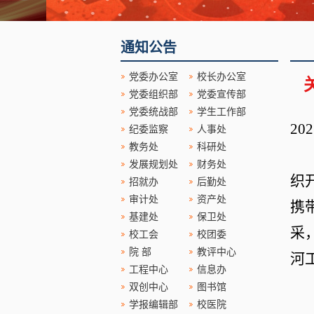
通知公告
党委办公室
校长办公室
党委组织部
党委宣传部
党委统战部
学生工作部
2
纪委监察
人事处
教务处
科研处
发展规划处
财务处
织
招就办
后勤处
审计处
资产处
携
基建处
保卫处
采
校工会
校团委
院 部
教评中心
河
工程中心
信息办
双创中心
图书馆
学报编辑部
校医院