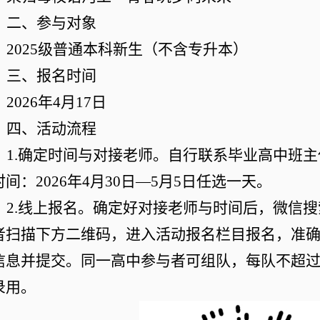
二、参与对象
2025级普通本科新生（不含专升本）
三、报名时间
2026年4月17日
四、活动流程
1.确定时间
与对接老师
。自行联系毕业高中班主
时间
：
2026年
4
月
30
日
—5月
5
日任选一天。
2.线上报名。
确定好对接老师与时间后，
微信搜
者扫描下方二维码，进入活动报名栏目报名，准
信息并提交。同一高中参与者可组队，每队不超
录用
。