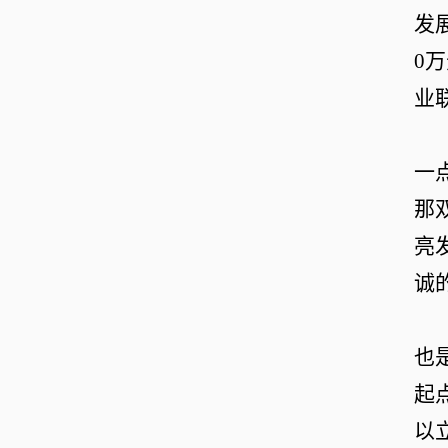
发
0
万
业
一
那
亮
诚
也
起
以