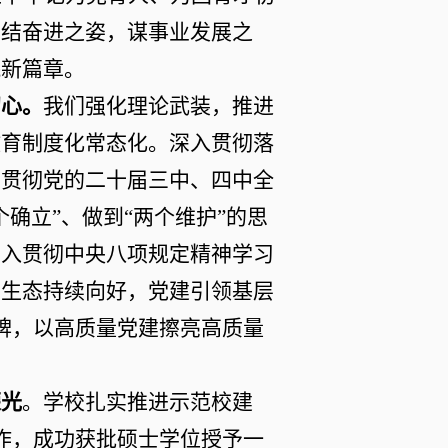
团结奋进之姿，
谋
事业发展之
院新篇章。
初心
。
我们强化理论武装，
推进
教育制度化常态化
。
深入贯彻落
习贯彻
党的二十届三中、四中全
个确立
”
、做到
“
两个维护
”
的思
深入贯彻中央八项规定精神学习
治生态持续向好，党建引领基层
牌，以高质量党建擦亮高质量
荣光
。学校扎实推进示范校建
作，成功获批硕士学位授予一