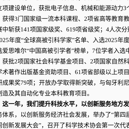
立项建设单位，获批电子信息、机械和能源动力
3
，获得
3
门国家级一流本科课程、
2
项省高等教育
赛中斩获
141
项国家级奖、
619
项省级奖；
4
人次分
025
年度
“
全球高被引科学家
”
名单、入选
2025
年
选爱思唯尔
“
中国高被引学者
”
榜单，
7
位学者入选
；获批
2
项国家社会科学基金项目、
2
项国家自然
学术著作出版基金资助项目、
61
项省部级以上项
研成果奖
79
项；开放办学取得新突破，与匈牙利
制造及其自动化专业本科教育项目。
这一年，我们提升科技水平，以创新服务地方
务体系，以创新服务经济社会发展
，
举办了
“
第四
同创新发展大会
”
，召开了科学技术协会第一次代