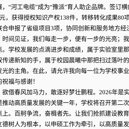
展，
“
河工电缆
”
成为
“
豫派
”
育人助企品牌。签订横
元，获得授权知识产权
138
件，转移转化成果
80
联合申报了省级项目
3
项，
协同创新和服务地方经
时间见证，我们每走一步，便有一步的光亮；
点
。学校发展的点滴进步和成绩，属于实验室里
双传递新知的手，属于校园晨曦中那把扫过落叶
发光的主角。在此，请允许我向每一位为学校事
的祝福与感谢！
欲借春风加马力，敢逐好梦壮鹏程。
2026
年是
是推动高质量发展的关键一年，学校将召开第二
点上。百舸争流，奋楫者先。让我们
抢
抓建设教
立德树人为根本，以申硕工作为牵引，以高质量