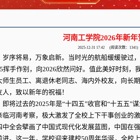
河南工学院2026年新年
2025-12-31 17:42
(阅读次数：
1341
)
岁序将易，万象启新。当时光的航船缓缓驶过
5
挥手作别，向
2026
欣然问好。值此美好时刻，
大师生员工、离退休老同志、海内外校友，向长
友人，致以新年的祝福！
即将过去的
2025
年是
“
十四五
”
收官和
“
十五五
”
谋
亲临河南考察，极大激发了全校上下干事创业的
四中
全会
擘画了中国式现代化发展蓝图，中国在
前进。这一年，学校迎来建校
50
周年华诞，
全校