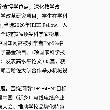
个支撑学位点；深化教学改
教学改革研究项目；
学生在学科
别当选
2026
年
IEEE Fellow
、入
度全球前
2%
顶尖科学家榜单、
中国知网高被引学者
Top5%
名
科学基金项目、
1
项国家科学技
目；发表高水平论文
3
85
篇，获
尼赖吉哈佐大学合作举办机械设
发展。
围绕河南
“1+2+4+N”
目标
届中国（新乡）电线电缆产业
表大会。推动学校品牌化特色