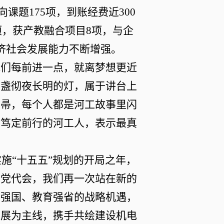
向
课题
175
项，到账经费近
300
项，获产教融合项目
8
项，与企
济社会发展能力不断增强
。
我们
每
前进一点，就
离梦想更近
那盏彻夜长明的灯，属于讲台上
的帚，每个人都是河工故事里闪
业笃定前行的河工人，表示最真
实施
“
十五五
”
规划的开局之年，
次党代会，我们再一次
站在新的
育强国、教育强省的战略机遇，
发展为主线，
携手
共
绘建设机电