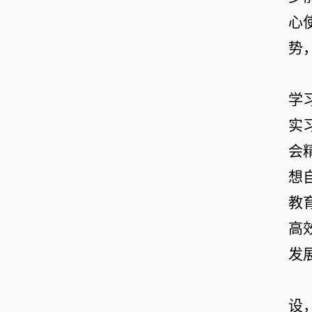
心
势
学
实
会
想
教
高
发
设