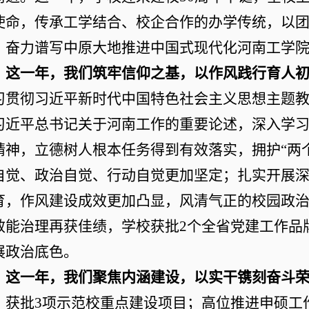
使命，传承工学结合、校企合作的办学传统，
以
，奋力谱写中原大地推进中国式现代化河南工学
这一年，我们
筑牢
信仰之基
，以
作风
践行
育人
习贯彻习近平新时代中国特色社会主义思想主题
习近平总书记关于河南工作的重要论述，深入学
精神
，立德树人根本任务得到有效落实，
拥护
“
两
自觉、政治自觉、行动自觉更加坚定；
扎实开展
育，作风建设成效更加凸显，风清气正的校园政
效能治理再获佳绩，学校获批
2
个全省党建工作品
展政治底色。
这一年，我们聚焦内涵建设，以实干镌刻奋斗
，获批
3
项示范校重点建设项目；高位推进申硕工