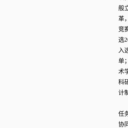
般
革
竞
选
2
入
单
术
科
计
任
协