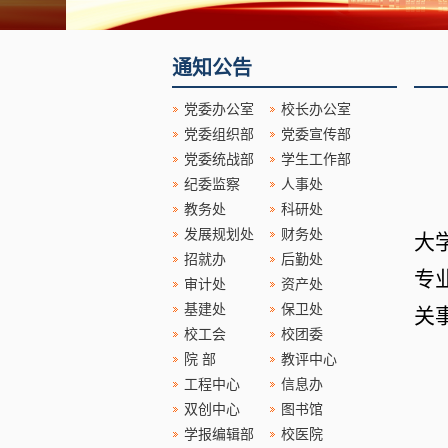
通知公告
党委办公室
校长办公室
党委组织部
党委宣传部
党委统战部
学生工作部
纪委监察
人事处
教务处
科研处
发展规划处
财务处
大
招就办
后勤处
专
审计处
资产处
基建处
保卫处
关
校工会
校团委
院 部
教评中心
工程中心
信息办
双创中心
图书馆
学报编辑部
校医院