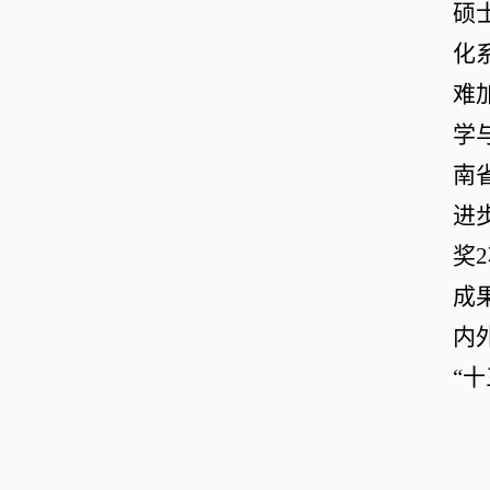
硕
化
难
学
南
进
奖
2
成
内
“