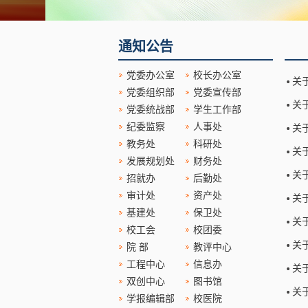
通知公告
党委办公室
校长办公室
关
党委组织部
党委宣传部
关
党委统战部
学生工作部
纪委监察
人事处
关
教务处
科研处
关
发展规划处
财务处
关
招就办
后勤处
审计处
资产处
关
基建处
保卫处
关
校工会
校团委
关
院 部
教评中心
工程中心
信息办
关
双创中心
图书馆
关
学报编辑部
校医院