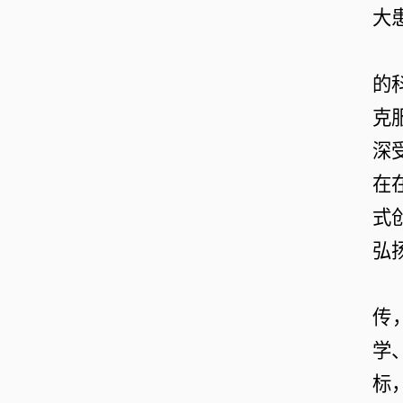
大
的
克
深
在
式
弘
传
学
标