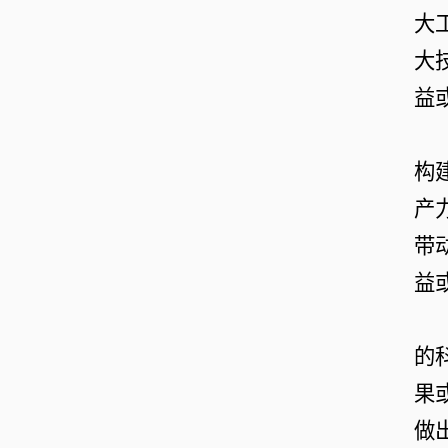
大
大
益
构
产
带
益
的
果
做