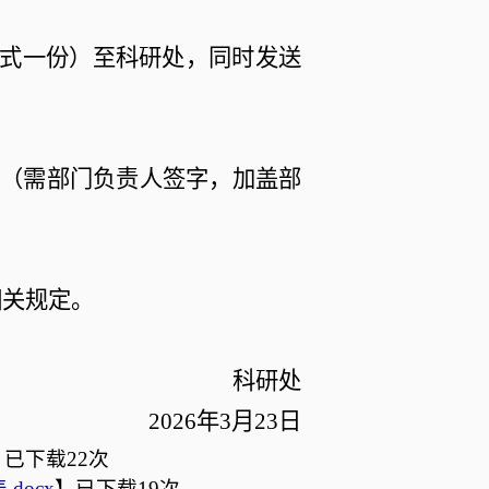
一式一份）至
科研处
，同时发送
总表（需部门负责人签字，加盖部
相关规定。
科研处
202
6
年
3
月
23
日
】
已下载
22
次
docx
】
已下载
19
次