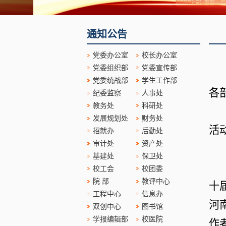
通知公告
党委办公室
校长办公室
党委组织部
党委宣传部
党委统战部
学生工作部
各
纪委监察
人事处
教务处
科研处
发展规划处
财务处
活
招就办
后勤处
审计处
资产处
基建处
保卫处
校工会
校团委
院 部
教评中心
十
工程中心
信息办
河
双创中心
图书馆
学报编辑部
校医院
作