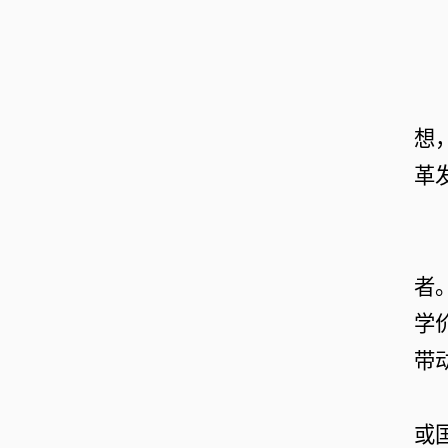
想
革
者
学
带
或