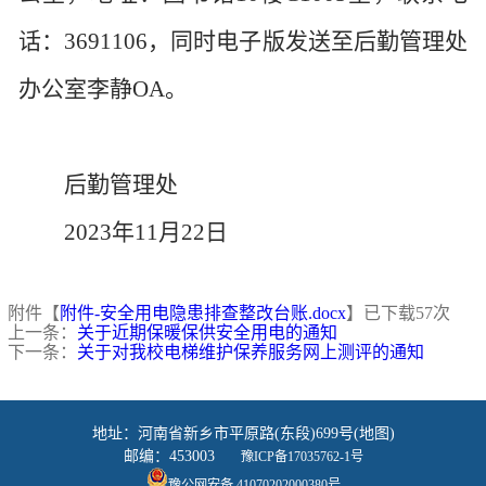
话：3691106，同时电子版发送至后勤管理处
办公室李静OA。
后勤管理处
2023年11月22日
附件【
附件-安全用电隐患排查整改台账.docx
】已下载
57
次
上一条：
关于近期保暖保供安全用电的通知
下一条：
关于对我校电梯维护保养服务网上测评的通知
地址：河南省新乡市平原路(东段)699号(地图)
邮编：453003
豫ICP备17035762-1号
豫公网安备 41070202000380号