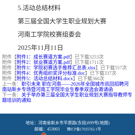
5.
活动总结材料
第三届全国大学生职业规划大赛
河南工学院校赛组委会
2025年11月11日
附件【
附件1：成长赛道方案.pdf
】已下载
3253
次
附件【
附件2：就业赛道方案.pdf
】已下载
1711
次
附件【
附件3：学院初赛选手推荐汇总表.xlsx
】已下载
557
次
附件【
附件4：优秀组织奖评分标准.doc
】已下载
337
次
附件【
附件5：活动总结材料.docx
】已下载
366
次
上一条：
职引未来 职在河南——2026年全国城市巡回招聘河
南站新乡专场暨河南工学院毕业生春季双选会邀请函
下一条：
关于举办第三届全国大学生职业规划大赛指导教师专
题培训的通知
地址：河南省新乡市平原路(东段)699号(地图)
邮编：453003
豫ICP备17035762-1号