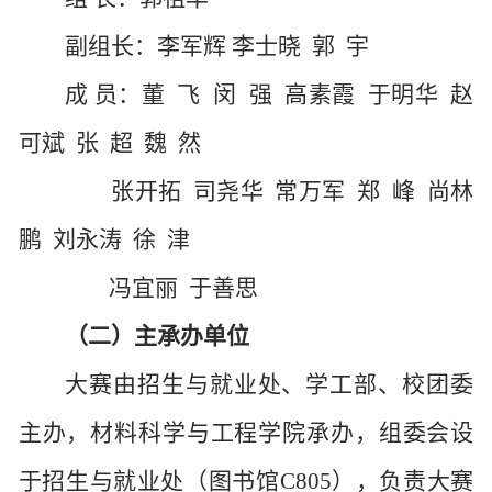
副组长：李军辉
李士晓 郭 宇
成
员：董 飞 闵 强 高素霞 于明华
赵
可斌
张 超 魏 然
张开拓
司尧华
常万军 郑 峰 尚林
鹏
刘永涛
徐 津
冯宜丽 于善思
（二）主承办单位
大赛由招生与就业处、学工部、校团委
主办，材料科学与工程学院承办，组委会设
于招生与就业处（图书馆
C805），负责大赛