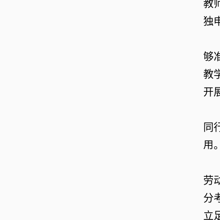
教
独
够
教
开
同
用
劳
分
立