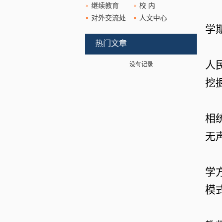
继续教育
校 内
对外交流处
人文中心
学
热门文章
人
没有记录
挖
相
无
学
模