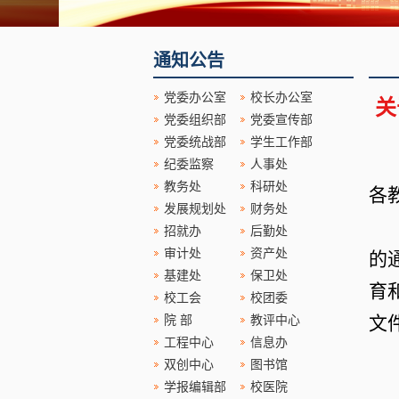
通知公告
党委办公室
校长办公室
关
党委组织部
党委宣传部
党委统战部
学生工作部
纪委监察
人事处
教务处
科研处
各
发展规划处
财务处
招就办
后勤处
审计处
资产处
的
基建处
保卫处
育
校工会
校团委
文
院 部
教评中心
工程中心
信息办
双创中心
图书馆
学报编辑部
校医院