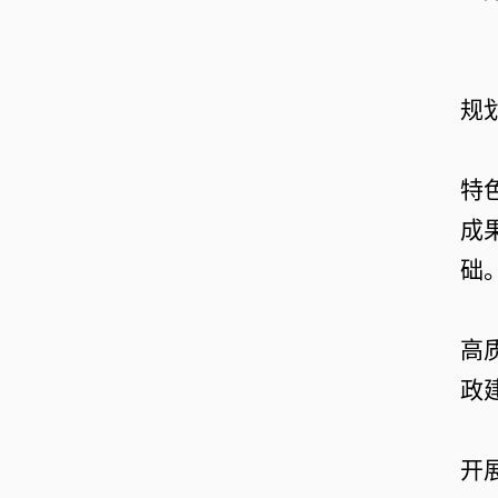
规
特
成
础
高
政
开