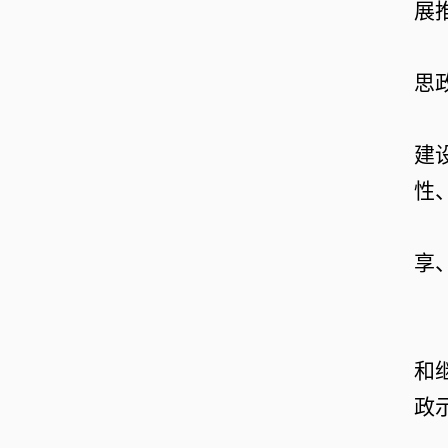
展
思
建
性
享
和
政