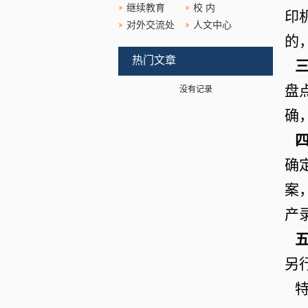
继续教育
校 内
印
对外交流处
人文中心
的
热门文章
盘
没有记录
确
四
确
案
产
五
另
特