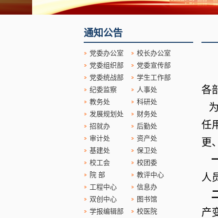
通知公告
党委办公室
校长办公室
党委组织部
党委宣传部
党委统战部
学生工作部
各
纪委监察
人事处
教务处
科研处
为
发展规划处
财务处
任
招就办
后勤处
审计处
资产处
更
基建处
保卫处
校工会
校团委
院 部
教评中心
人
工程中心
信息办
双创中心
图书馆
产
学报编辑部
校医院