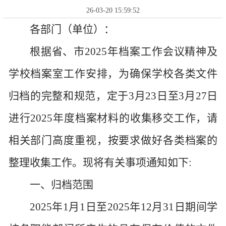
26-03-20 15:59:52
各部门（单位）：
根据省、市
20
25
年档案工作会议精神及
学校档案室工作安排，为确保学校各类文件
归档的完整和规范，定于
3
月
23
日至
3
月
27
日
进行
20
25
年度档案材料的收集移交工作，请
相关
部门高度重视，按要求做好各类档案的
整理收集工作。现将有关事项通知如下
:
一、归档范围
20
25
年
1
月
1
日至
20
25
年
12
月
31
日期间学