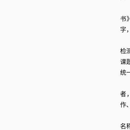
书
字
检
课
统
者
作
名