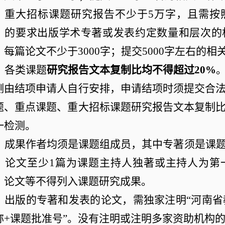
重大招标课题研究报告不少于
5
万字，且需按
》的要求出版学术专著或发表约定数量和层次的
，每篇论文不少于
3000
字；提交
5000
字左右的相
各类课题
研究报告文本复制比均不得超过
20%
测由结项申请人自行安排，申请结项时须提交合
题、重点课题、重大招标课题研究报告文本复制
一检测。
成果作者均须是课题组成员，其中专著须是课
，论文至少
1
篇为课题主持人独著或主持人为第
、论文等不得列入课题研究成果。
出版的专著和发表的论文，需独家注明
“
河南省
称
+
课题批准号
”
。没有注明或注明多家资助机构