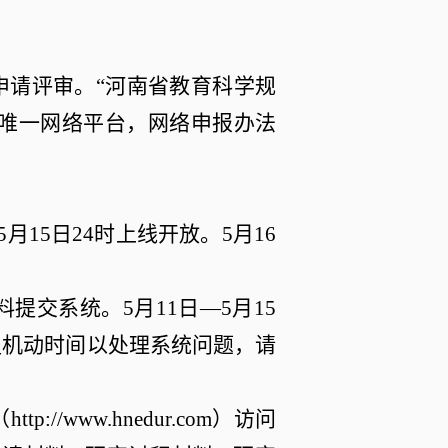
申请评审。
“
河南省教育科学规
唯一网络平台，网络申报办法
5
月
15
日
24
时上线开放。
5
月
16
料提交系统。
5
月
11
日
—5
月
15
足机动时间以处理系统问题
，请
（
http://www.hnedur.com
）访问