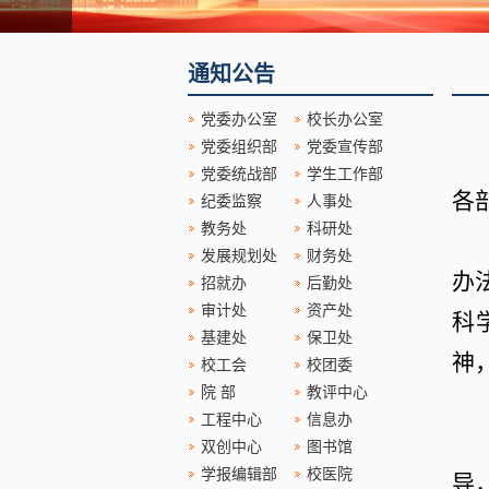
通知公告
党委办公室
校长办公室
党委组织部
党委宣传部
党委统战部
学生工作部
各
纪委监察
人事处
教务处
科研处
发展规划处
财务处
办
招就办
后勤处
审计处
资产处
科
基建处
保卫处
神
校工会
校团委
院 部
教评中心
工程中心
信息办
双创中心
图书馆
学报编辑部
校医院
导