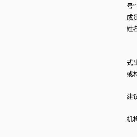
号
”
成
姓
式
或
建
机