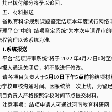
，其已拨付部分将予以追回。
五、材料报送
省教育科学规划课题鉴定结项本年度试行网络
管理平台
”
中的
“
结项鉴定系统
”
为本次申请评审的
流程管理以该系统为准。
1.
系统报送
平台
“
结项评审系统
”
将于
2022
年
4
月
27
日
0
时至
申报人通道关闭后，将不能进行修改。
请各项目负责人于
5
月
10
日下午
5
点前
将结项材
为学校审核沟通时间。因系统第一次上线，
为留
项目负责人严格按照学校时间节点提交材料。
注意事项：结项申请人可通过河南教育科研网