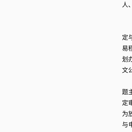
人
定
易
划
文
题
定
为
与