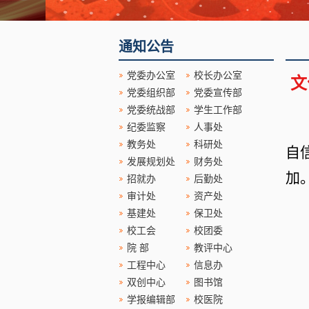
通知公告
党委办公室
校长办公室
文
党委组织部
党委宣传部
党委统战部
学生工作部
纪委监察
人事处
教务处
科研处
自
发展规划处
财务处
加
招就办
后勤处
审计处
资产处
基建处
保卫处
校工会
校团委
院 部
教评中心
工程中心
信息办
双创中心
图书馆
学报编辑部
校医院