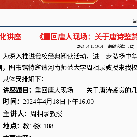
化讲座——《重回唐人现场：关于唐诗鉴
2024-04-15 16:01
(阅读次数：
812
)
为深入推进我校经典阅读活动，进一步弘扬中
信，
图书馆特邀请
河南师范大学周相录
教授来我
。具体安排如下：
讲座题目：
重回唐人现场
——
关于唐诗鉴赏的
时
间：
2024年4月1
8
日下午
1
6
:00
主
讲
人：
周相录
教授
地
点：
教
1楼C108