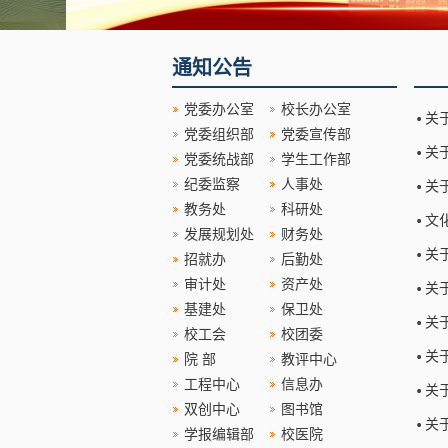
通知公告
党委办公室
校长办公室
关
党委组织部
党委宣传部
关
党委统战部
学生工作部
纪委监察
人事处
关
教务处
科研处
文
发展规划处
财务处
关
招就办
后勤处
审计处
资产处
关
基建处
保卫处
关
校工会
校团委
关
院 部
教评中心
工程中心
信息办
关
双创中心
图书馆
关
学报编辑部
校医院