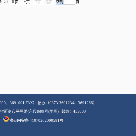
 2/2
首页
上页
下页
尾页
页
000、3691001 FAX） 招办（0373-3691234、3691266）
新乡市平原路(东段)699号(地图) | 邮编：453003
豫公网安备 41070202000581号