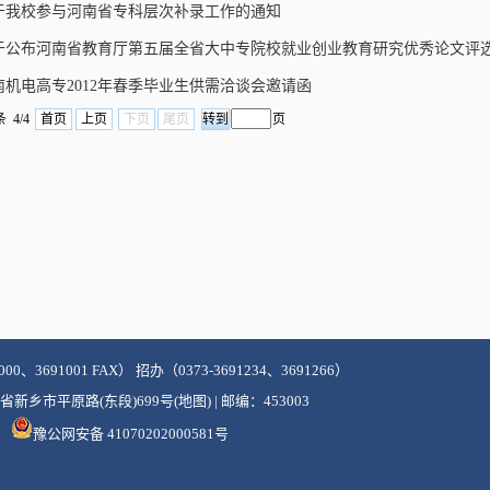
于我校参与河南省专科层次补录工作的通知
于公布河南省教育厅第五届全省大中专院校就业创业教育研究优秀论文评
南机电高专2012年春季毕业生供需洽谈会邀请函
 4/4
首页
上页
下页
尾页
页
000、3691001 FAX） 招办（0373-3691234、3691266）
新乡市平原路(东段)699号(地图) | 邮编：453003
豫公网安备 41070202000581号