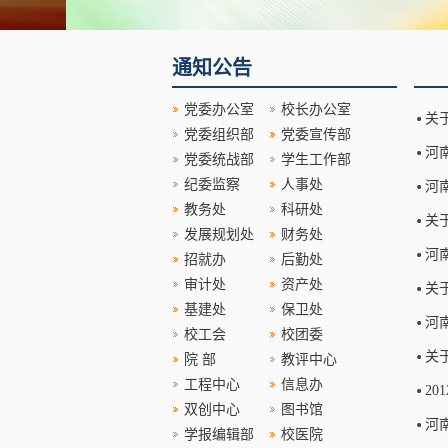
通知公告
党委办公室
校长办公室
关
党委组织部
党委宣传部
河
党委统战部
学生工作部
纪委监察
人事处
河
教务处
科研处
关
发展规划处
财务处
河
招就办
后勤处
审计处
资产处
关
基建处
保卫处
河
校工会
校团委
关
院 部
教评中心
工程中心
信息办
2
双创中心
图书馆
河
学报编辑部
校医院