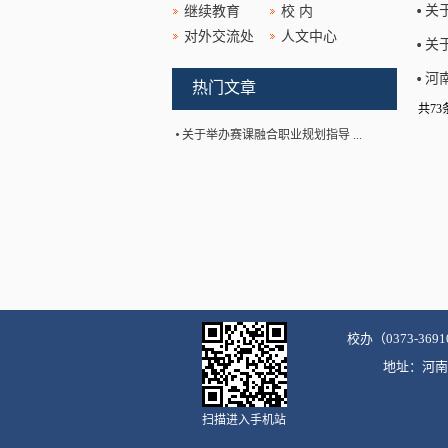
关
继续教育
校 内
对外交流处
人文中心
关
河
热门文章
共73条
关于举办赛课融合职业规划指导 ...
校办（0373-3691
地址：河南省
扫描进入手机站